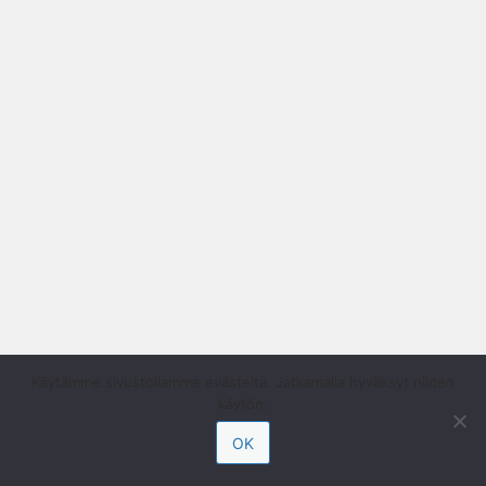
Käytämme sivustollamme evästeitä. Jatkamalla hyväksyt niiden
käytön.
OK