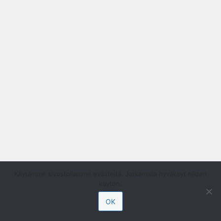
Käytämme sivustollamme evästeitä. Jatkamalla hyväksyt niiden
käytön.
OK