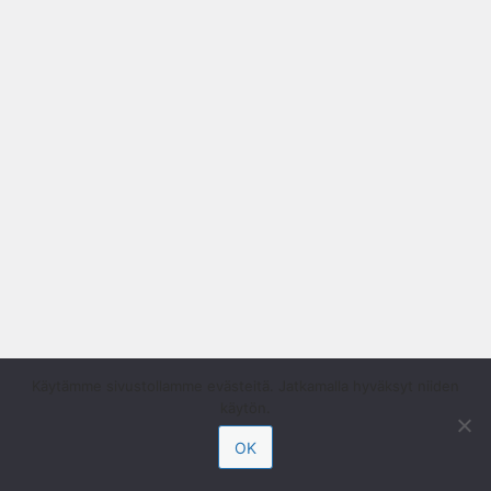
Käytämme sivustollamme evästeitä. Jatkamalla hyväksyt niiden
käytön.
OK