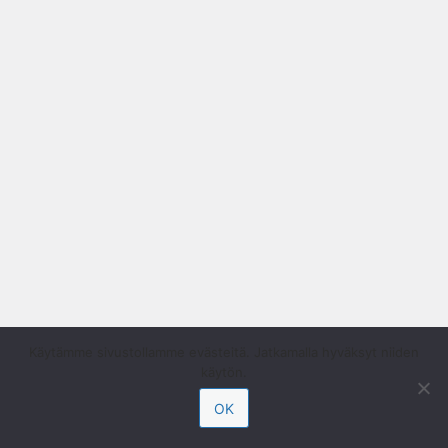
Käytämme sivustollamme evästeitä. Jatkamalla hyväksyt niiden
käytön.
OK