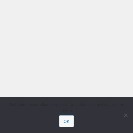
Käytämme sivustollamme evästeitä. Jatkamalla hyväksyt niiden
käytön.
OK