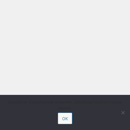
Käytämme sivustollamme evästeitä. Jatkamalla hyväksyt niiden
käytön.
OK