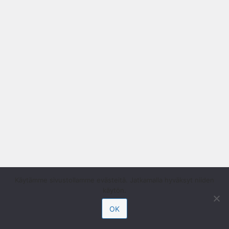
Käytämme sivustollamme evästeitä. Jatkamalla hyväksyt niiden
käytön.
OK