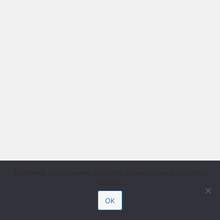
Käytämme sivustollamme evästeitä. Jatkamalla hyväksyt niiden
käytön.
OK