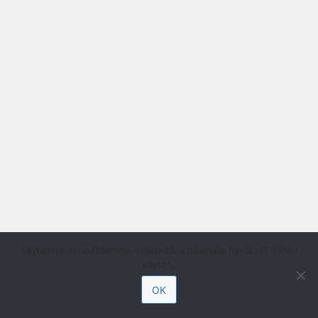
Käytämme sivustollamme evästeitä. Jatkamalla hyväksyt niiden
käytön.
OK