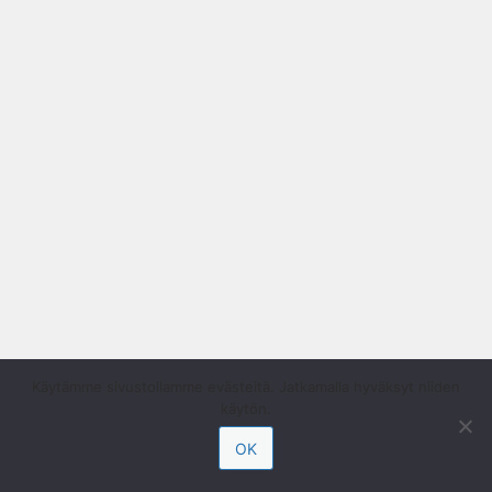
Käytämme sivustollamme evästeitä. Jatkamalla hyväksyt niiden
käytön.
OK