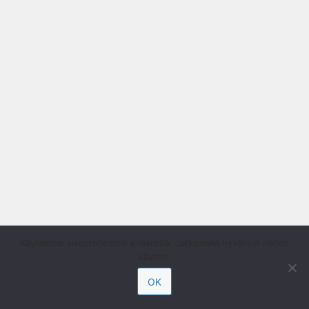
Käytämme sivustollamme evästeitä. Jatkamalla hyväksyt niiden
käytön.
OK