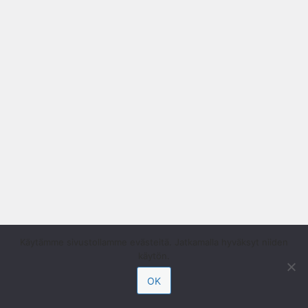
Käytämme sivustollamme evästeitä. Jatkamalla hyväksyt niiden
käytön.
OK