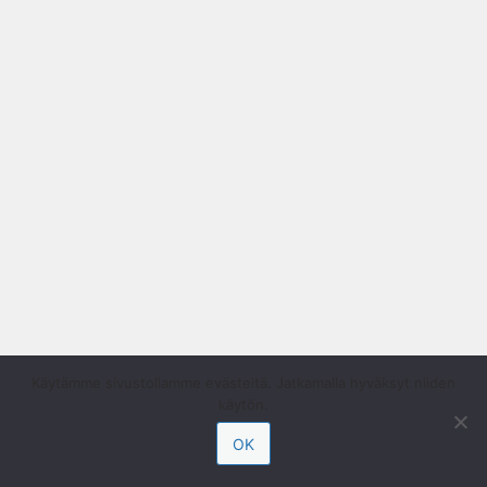
Käytämme sivustollamme evästeitä. Jatkamalla hyväksyt niiden
käytön.
OK