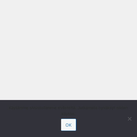
Käytämme sivustollamme evästeitä. Jatkamalla hyväksyt niiden
käytön.
OK