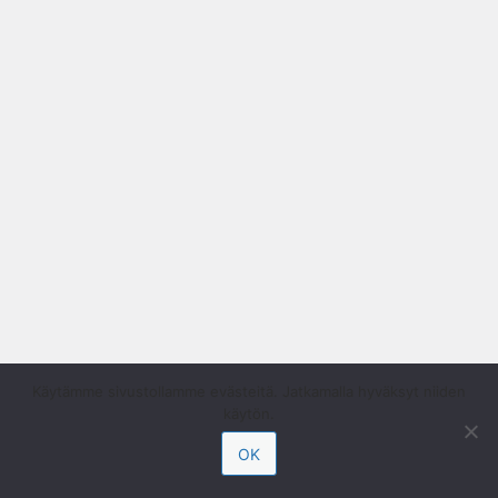
Käytämme sivustollamme evästeitä. Jatkamalla hyväksyt niiden
käytön.
OK