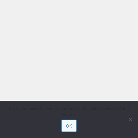
Käytämme sivustollamme evästeitä. Jatkamalla hyväksyt niiden
käytön.
OK