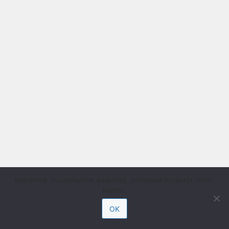
Käytämme sivustollamme evästeitä. Jatkamalla hyväksyt niiden
käytön.
OK