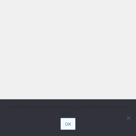
Käytämme sivustollamme evästeitä. Jatkamalla hyväksyt niiden
käytön.
OK