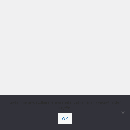
Käytämme sivustollamme evästeitä. Jatkamalla hyväksyt niiden
käytön.
OK