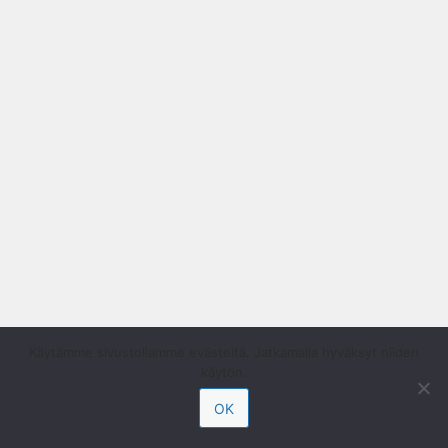
Käytämme sivustollamme evästeitä. Jatkamalla hyväksyt niiden
käytön.
OK