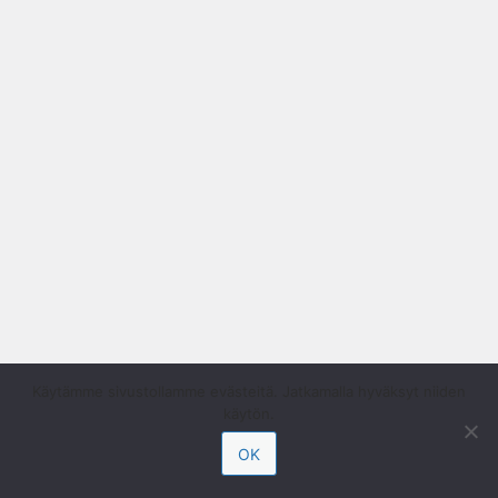
Käytämme sivustollamme evästeitä. Jatkamalla hyväksyt niiden
käytön.
OK