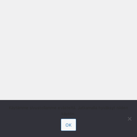
Käytämme sivustollamme evästeitä. Jatkamalla hyväksyt niiden
käytön.
OK