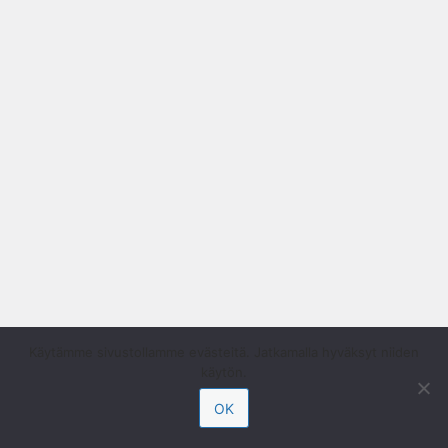
Käytämme sivustollamme evästeitä. Jatkamalla hyväksyt niiden
käytön.
OK