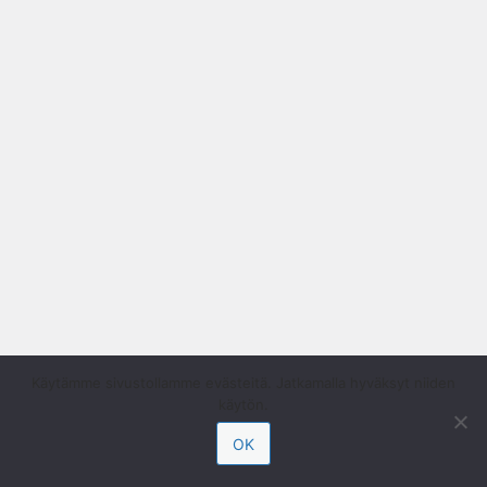
Käytämme sivustollamme evästeitä. Jatkamalla hyväksyt niiden
käytön.
OK