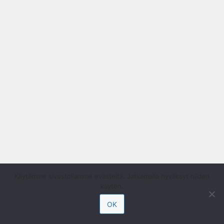
Käytämme sivustollamme evästeitä. Jatkamalla hyväksyt niiden
käytön.
OK