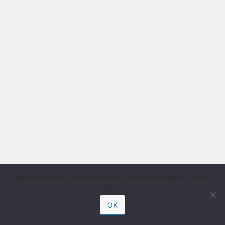
Käytämme sivustollamme evästeitä. Jatkamalla hyväksyt niiden
käytön.
OK