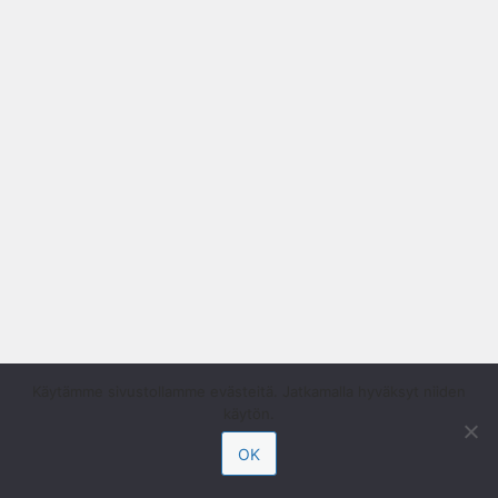
Käytämme sivustollamme evästeitä. Jatkamalla hyväksyt niiden
käytön.
OK