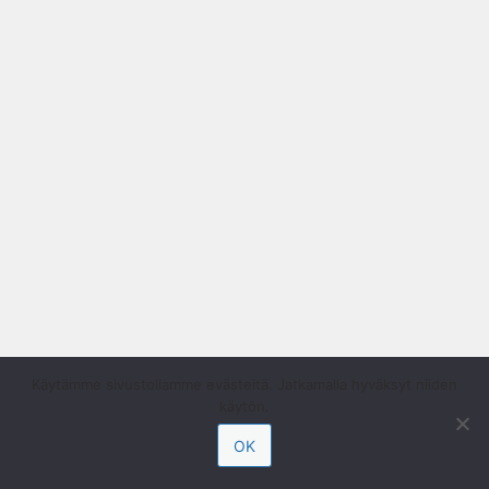
Käytämme sivustollamme evästeitä. Jatkamalla hyväksyt niiden
käytön.
OK