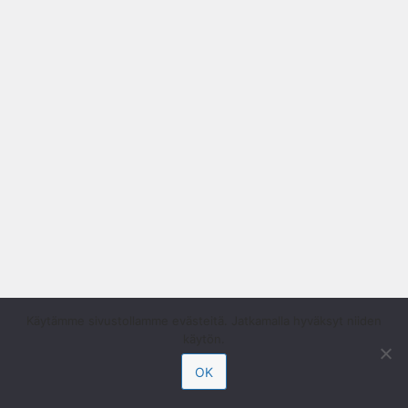
Käytämme sivustollamme evästeitä. Jatkamalla hyväksyt niiden
käytön.
OK