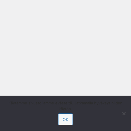
Käytämme sivustollamme evästeitä. Jatkamalla hyväksyt niiden
käytön.
OK