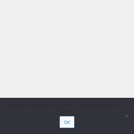
Käytämme sivustollamme evästeitä. Jatkamalla hyväksyt niiden
käytön.
OK