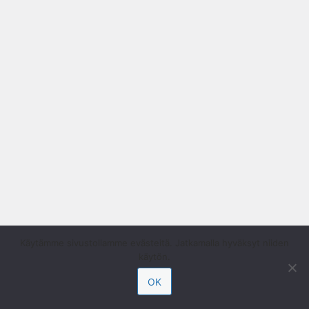
Käytämme sivustollamme evästeitä. Jatkamalla hyväksyt niiden
käytön.
OK