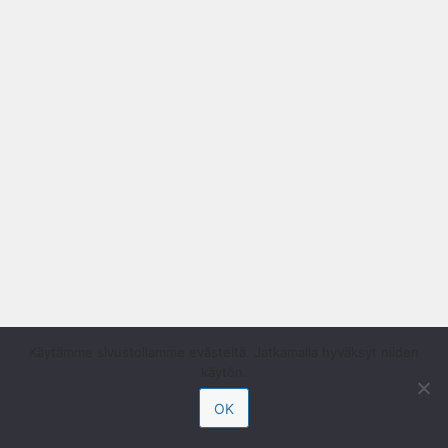
Käytämme sivustollamme evästeitä. Jatkamalla hyväksyt niiden
käytön.
OK