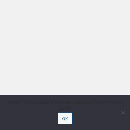
Käytämme sivustollamme evästeitä. Jatkamalla hyväksyt niiden
käytön.
OK