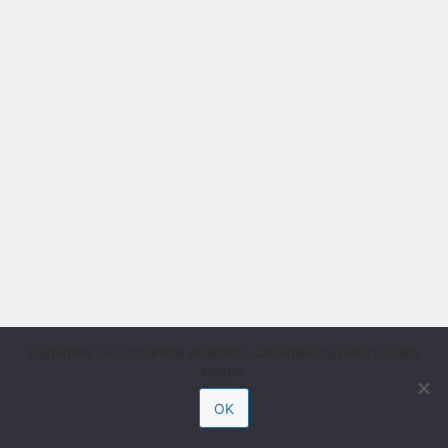
Käytämme sivustollamme evästeitä. Jatkamalla hyväksyt niiden
käytön.
OK