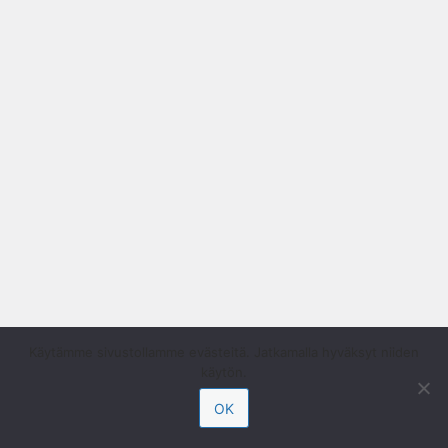
Käytämme sivustollamme evästeitä. Jatkamalla hyväksyt niiden
käytön.
OK