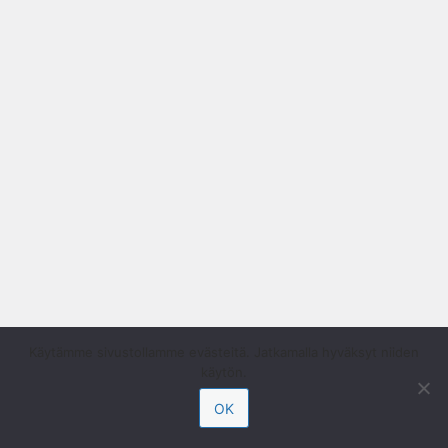
Käytämme sivustollamme evästeitä. Jatkamalla hyväksyt niiden
käytön.
OK