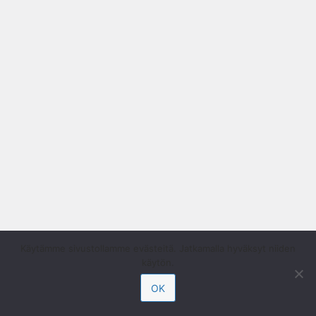
Käytämme sivustollamme evästeitä. Jatkamalla hyväksyt niiden
käytön.
OK