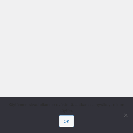
Käytämme sivustollamme evästeitä. Jatkamalla hyväksyt niiden
käytön.
OK