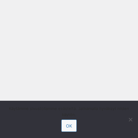
Käytämme sivustollamme evästeitä. Jatkamalla hyväksyt niiden
käytön.
OK