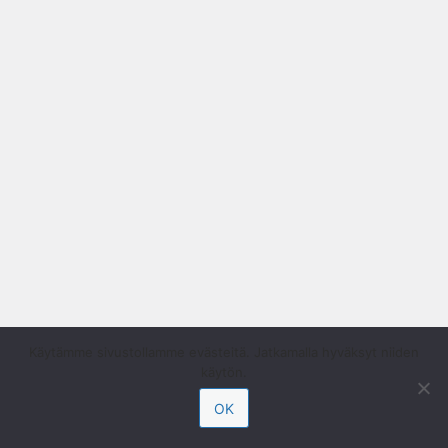
Käytämme sivustollamme evästeitä. Jatkamalla hyväksyt niiden
käytön.
OK