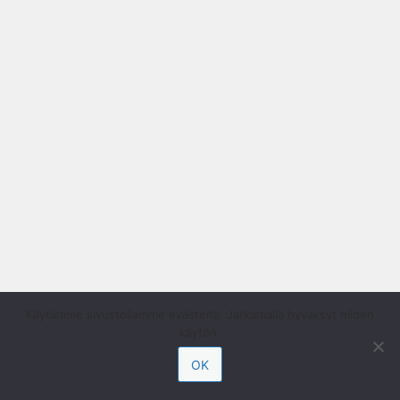
Käytämme sivustollamme evästeitä. Jatkamalla hyväksyt niiden
käytön.
OK