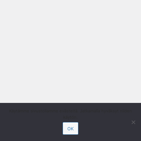
Käytämme sivustollamme evästeitä. Jatkamalla hyväksyt niiden
käytön.
OK