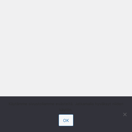
Käytämme sivustollamme evästeitä. Jatkamalla hyväksyt niiden
käytön.
OK