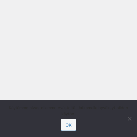
Käytämme sivustollamme evästeitä. Jatkamalla hyväksyt niiden
käytön.
OK