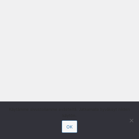
Käytämme sivustollamme evästeitä. Jatkamalla hyväksyt niiden
käytön.
OK