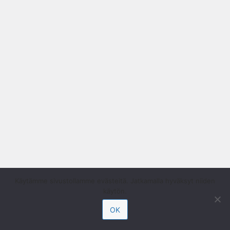
Käytämme sivustollamme evästeitä. Jatkamalla hyväksyt niiden
käytön.
OK