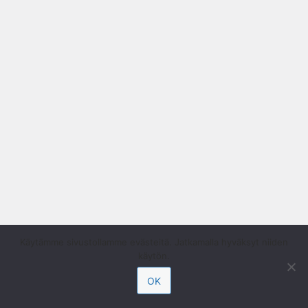
Käytämme sivustollamme evästeitä. Jatkamalla hyväksyt niiden
käytön.
OK