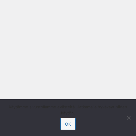
Käytämme sivustollamme evästeitä. Jatkamalla hyväksyt niiden
käytön.
OK