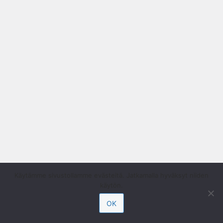
Käytämme sivustollamme evästeitä. Jatkamalla hyväksyt niiden
käytön.
OK